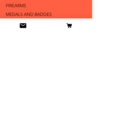
FIREARMS
MEDALS AND BADGES
BAYONETS
SABERS AND SWORDS
UNIFORMS
LITERATURE
Info
Our Story
Contact
Shipping & Returns