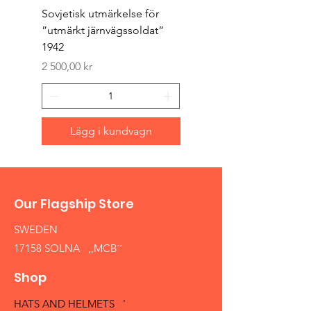
Sovjetisk utmärkelse för
Original 1942/43 ”bäst
”utmärkt järnvägssoldat”
sappör”
1942
Pris
1 500,00 kr
Pris
2 500,00 kr
Lägg i kundvagn
Our Flagship Store
SWEDEN
17158 SOLNA ,,MCB´´
Shop
HATS AND HELMETS '