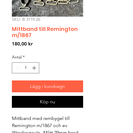
SKU: B-3119.26
Mittband till Remington
m/1867
Pris
180,00 kr
Antal
*
Lägg i kundvagn
Köp nu
Mittband med rembygel till
Remington m/1867 och ev
Wredesgevär . Mått 29mm bred