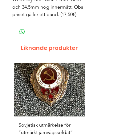
och 34,5mm hög innermått. Obs
priset gäller ett band. (17,50€)
Liknande produkter
Sovjetisk utmärkelse för
Original 1942/43 ”bäst
”utmärkt järnvägssoldat”
sappör”