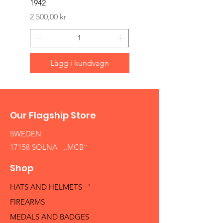
1942
Pris
1 500,00 kr
Pris
2 500,00 kr
Lägg i kundvagn
Our Flagship Store
SWEDEN
17158 SOLNA ,,MCB´´
Shop
HATS AND HELMETS '
FIREARMS
MEDALS AND BADGES