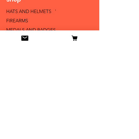
HATS AND HELMETS '
FIREARMS
MEDALS AND BADGES
BAYONETS
SABERS AND SWORDS
UNIFORMS
LITERATURE
Info
Our Story
Contact
Shipping & Returns