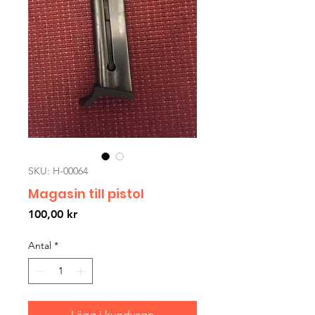
SKU: H-00064
Magasin till pistol
Pris
100,00 kr
Antal
*
Lägg i kundvagn