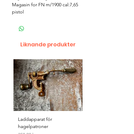
Magasin for FN m/1900 cal:7,65
pistol
Liknande produkter
Laddapparat för
Harpun 18-1900tal
hagelpatroner
Pris
400,00 kr