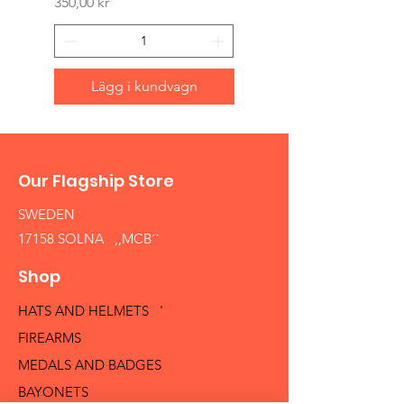
Pris
350,00 kr
Lägg i kundvagn
Our Flagship Store
SWEDEN
17158 SOLNA ,,MCB´´
Shop
HATS AND HELMETS '
FIREARMS
MEDALS AND BADGES
BAYONETS