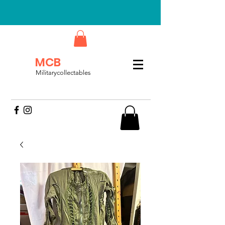
MCB
Militarycollectables