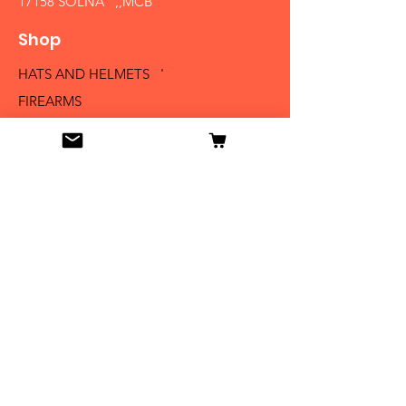
17158 SOLNA ,,MCB´´
Shop
HATS AND HELMETS '
FIREARMS
MEDALS AND BADGES
BAYONETS
SABERS AND SWORDS
UNIFORMS
LITERATURE
Info
Our Story
Contact