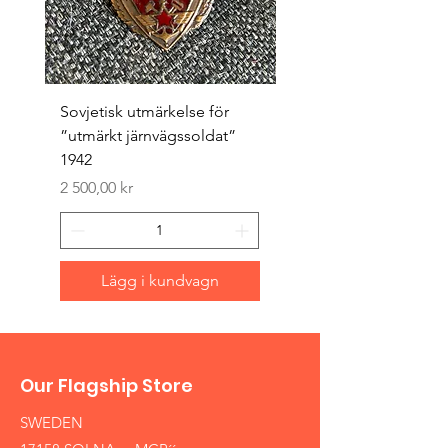
Sovjetisk utmärkelse för
Original 1942/43 ”bäst
”utmärkt järnvägssoldat”
sappör”
1942
Pris
1 500,00 kr
Pris
2 500,00 kr
Lägg i kundvagn
Our Flagship Store
SWEDEN