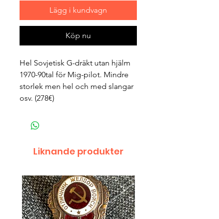
Lägg i kundvagn
Köp nu
Hel Sovjetisk G-dräkt utan hjälm
1970-90tal för Mig-pilot. Mindre
storlek men hel och med slangar
osv. (278€)
Liknande produkter