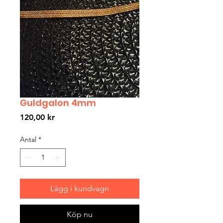
Guldgalon 4mm
Pris
120,00 kr
Antal
*
Lägg i kundvagn
Köp nu