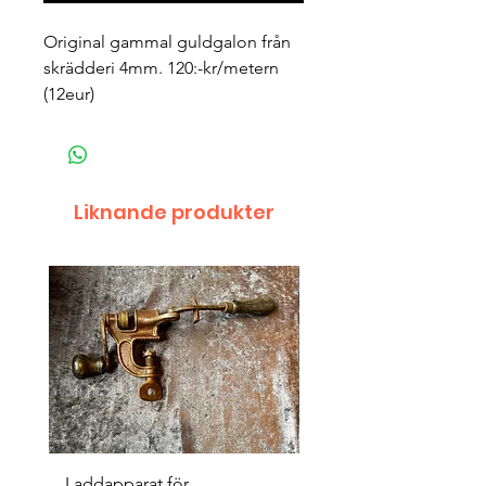
Original gammal guldgalon från 
skrädderi 4mm. 120:-kr/metern 
(12eur) 
Liknande produkter
Laddapparat för
Harpun 18-1900tal