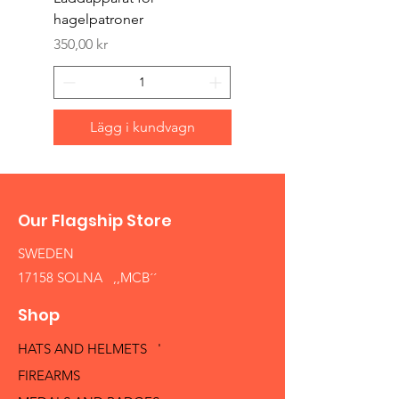
hagelpatroner
Pris
400,00 kr
Pris
350,00 kr
Lägg i kundvagn
Our Flagship Store
SWEDEN
17158 SOLNA ,,MCB´´
Shop
HATS AND HELMETS '
FIREARMS