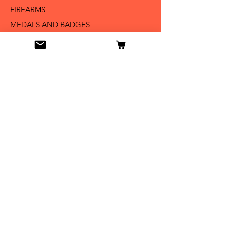
FIREARMS
MEDALS AND BADGES
BAYONETS
SABERS AND SWORDS
UNIFORMS
LITERATURE
Info
Our Story
Contact
Shipping & Returns