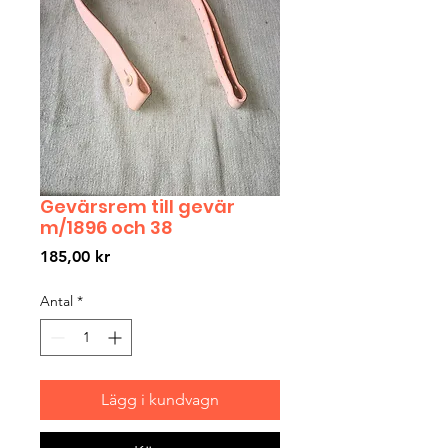
Gevärsrem till gevär
m/1896 och 38
Pris
185,00 kr
Antal
*
Lägg i kundvagn