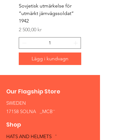
Sovjetisk utmärkelse för
Original 1942/43 ”bäst
”utmärkt järnvägssoldat”
sappör”
1942
Pris
1 500,00 kr
Pris
2 500,00 kr
Lägg i kundvagn
Our Flagship Store
SWEDEN
17158 SOLNA ,,MCB´´
Shop
HATS AND HELMETS '