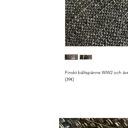
Finskt bältspänne WW2 och även
(39€)