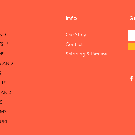
Info
Ge
AND
Our Story
S '
Contact
MS
Shipping & Returns
S AND
S
ETS
 AND
S
RMS
TURE