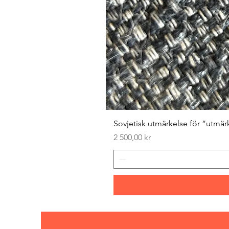
Sovjetisk utmärkelse för ”utmär
Pris
2 500,00 kr