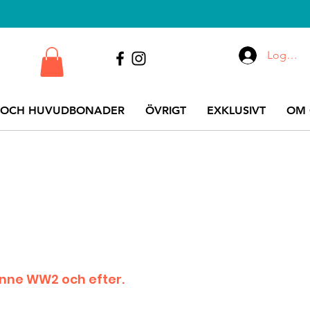
Logga i
 OCH HUVUDBONADER
ÖVRIGT
EXKLUSIVT
OM 
änne WW2 och efter.