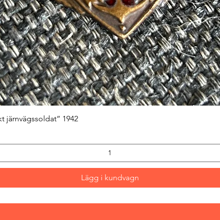
Snabbvisning
kt järnvägssoldat” 1942
Lägg i kundvagn