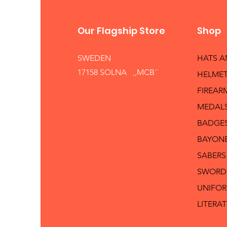
Our Flagship Store
Shop
SWEDEN
HATS 
17158 SOLNA ,,MCB´´
HELMET
FIREAR
MEDAL
BADGE
BAYON
SABERS
SWORD
UNIFO
LITERA