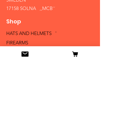
17158 SOLNA ,,MCB´´
Shop
HATS AND HELMETS '
FIREARMS
MEDALS AND BADGES
BAYONETS
SABERS AND SWORDS
UNIFORMS
LITERATURE
Info
Our Story