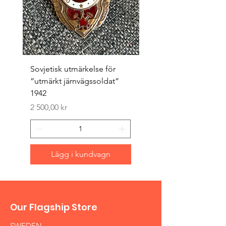
Sovjetisk utmärkelse för
Original 1942/43 ”bäst
”utmärkt järnvägssoldat”
sappör”
1942
Pris
1 500,00 kr
Pris
2 500,00 kr
Lägg i kundvagn
Our Flagship Store
SWEDEN