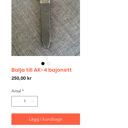
Balja till AK-4 bajonett
Pris
250,00 kr
Antal
*
Lägg i kundvagn