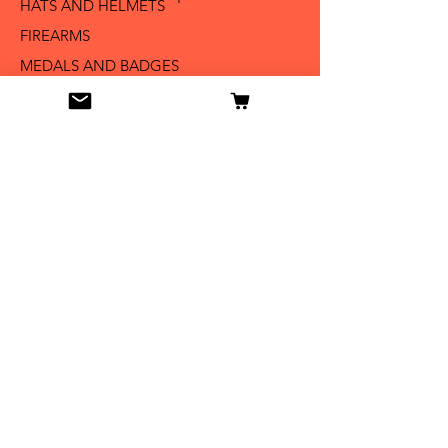
HATS AND HELMETS '
FIREARMS
MEDALS AND BADGES
BAYONETS
SABERS AND SWORDS
UNIFORMS
LITERATURE
Info
Our Story
Contact
Shipping & Returns