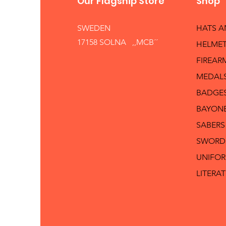
Our Flagship Store
Shop
SWEDEN
HATS 
17158 SOLNA ,,MCB´´
HELMET
FIREAR
MEDAL
BADGE
BAYON
SABERS
SWORD
UNIFO
LITERA