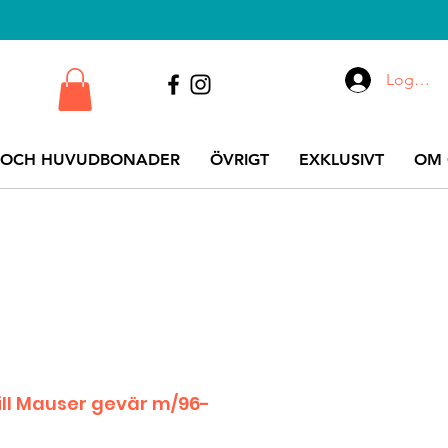
Logga i
 OCH HUVUDBONADER
ÖVRIGT
EXKLUSIVT
OM 
ill Mauser gevär m/96-