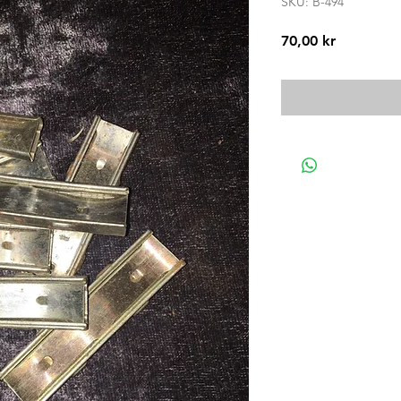
SKU: B-494
Pris
70,00 kr