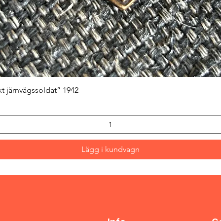
Snabbvisning
kt järnvägssoldat” 1942
Lägg i kundvagn