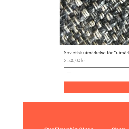
Sovjetisk utmärkelse för ”utmär
Pris
2 500,00 kr