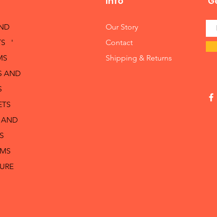
Info
Ge
AND
Our Story
S '
Contact
MS
Shipping & Returns
S AND
S
ETS
 AND
S
RMS
TURE