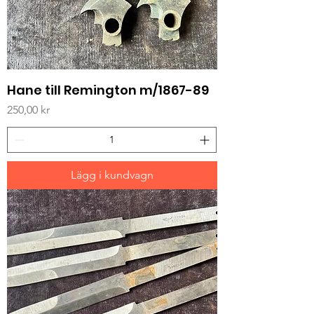
Hane till Remington m/1867-89
Pris
250,00 kr
Lägg i kundvagn