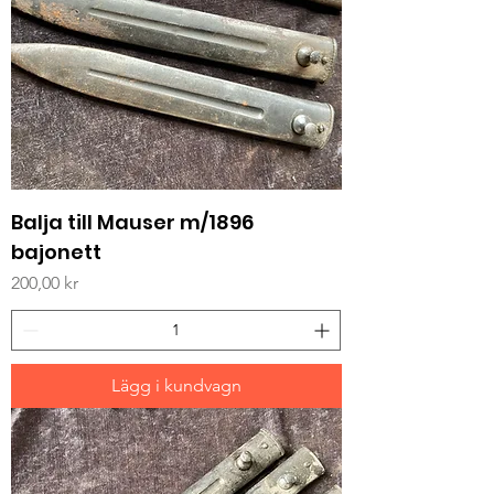
Balja till Mauser m/1896
bajonett
Pris
200,00 kr
Lägg i kundvagn