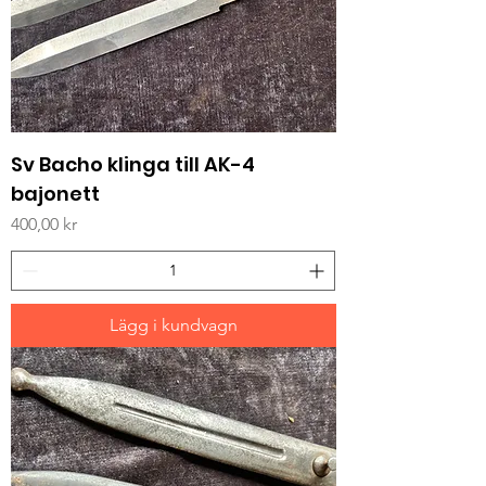
Sv Bacho klinga till AK-4
bajonett
Pris
400,00 kr
Lägg i kundvagn