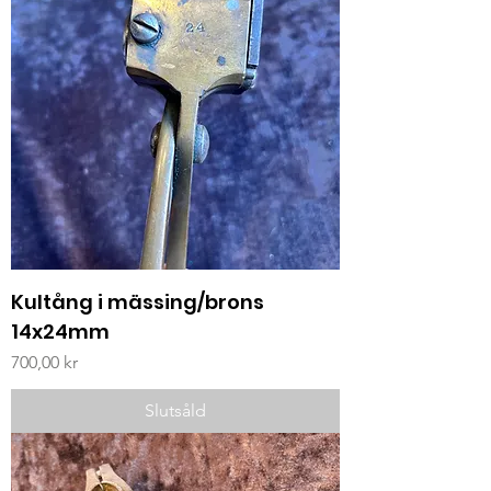
Kultång i mässing/brons
14x24mm
Pris
700,00 kr
Slutsåld