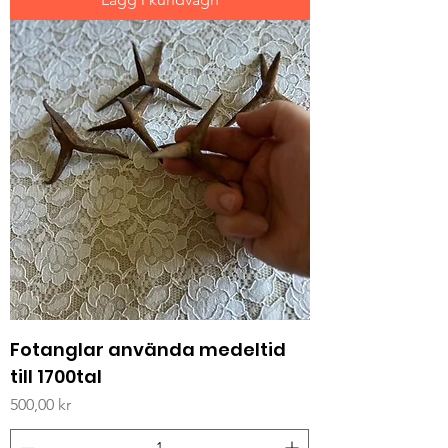
Fotanglar använda medeltid
till 1700tal
Pris
500,00 kr