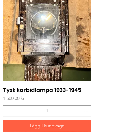
Tysk karbidlampa 1933-1945
Pris
1 500,00 kr
Lägg i kundvagn