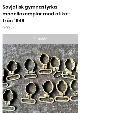
Sovjetisk gymnastyrka
modellexemplar med etikett
från 1949
Pris
0,00 kr
Slutsåld