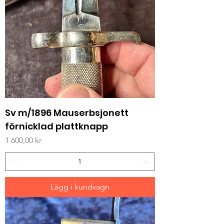
Sv m/1896 Mauserbsjonett
förnicklad plattknapp
Pris
1 600,00 kr
Lägg i kundvagn