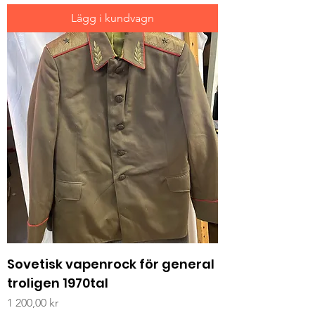
Lägg i kundvagn
Sovetisk vapenrock för general
troligen 1970tal
Pris
1 200,00 kr