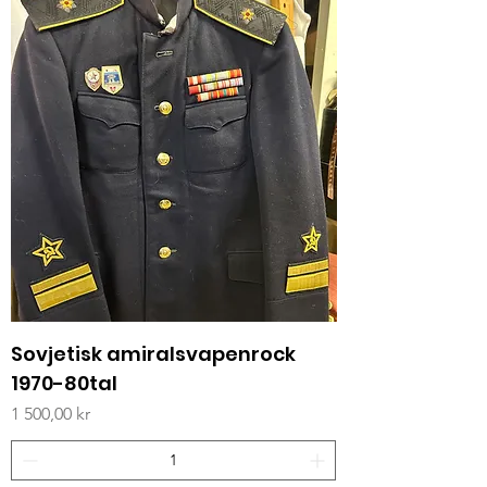
Sovjetisk amiralsvapenrock
1970-80tal
Pris
1 500,00 kr