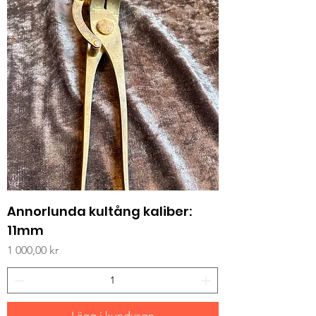
Annorlunda kultång kaliber:
11mm
Pris
1 000,00 kr
Lägg i kundvagn