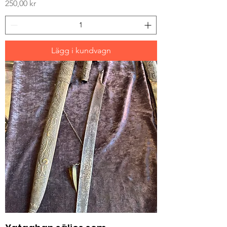
Pris
250,00 kr
Lägg i kundvagn