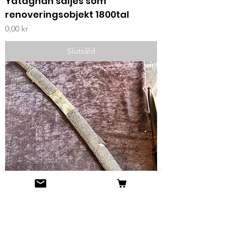
Yataghan säljes som
renoveringsobjekt 1800tal
Pris
0,00 kr
Slutsåld