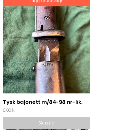
Lägg i kundvagn
Tysk bajonett m/84-98 nr-lik.
Pris
0,00 kr
Slutsåld