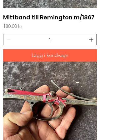
Mittband till Remington m/1867
Pris
180,00 kr
Lägg i kundvagn