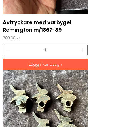
Avtryckare med varbygel
Remington m/1867-89
Pris
300,00 kr
Lägg i kundvagn