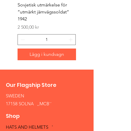
Sovjetisk utmärkelse för
Original 1942/43 ”bäst
”utmärkt järnvägssoldat”
sappör”
1942
Pris
1 500,00 kr
Pris
2 500,00 kr
Lägg i kundvagn
Our Flagship Store
SWEDEN
17158 SOLNA ,,MCB´´
Shop
HATS AND HELMETS '