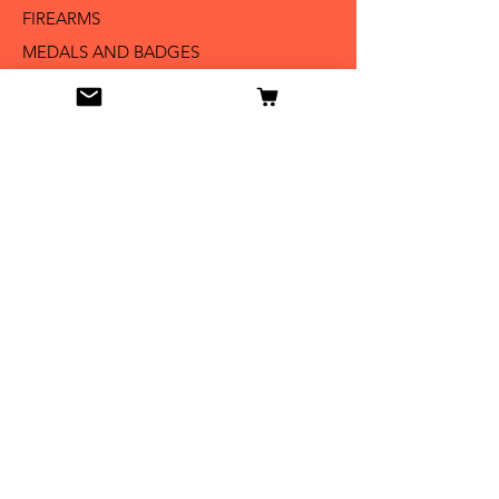
FIREARMS
MEDALS AND BADGES
BAYONETS
SABERS AND SWORDS
UNIFORMS
LITERATURE
Info
Our Story
Contact
Shipping & Returns