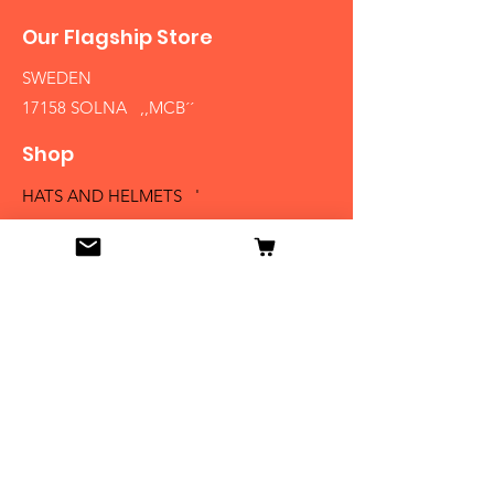
Our Flagship Store
SWEDEN
17158 SOLNA ,,MCB´´
Shop
HATS AND HELMETS '
FIREARMS
MEDALS AND BADGES
BAYONETS
SABERS AND SWORDS
UNIFORMS
LITERATURE