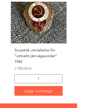
Sovjetisk utmärkelse för
Original 1942/43 ”bäst
”utmärkt järnvägssoldat”
sappör”
1942
Pris
1 500,00 kr
Pris
2 500,00 kr
Lägg i kundvagn