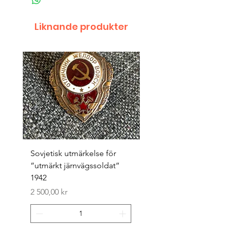
Liknande produkter
Sovjetisk utmärkelse för
Original 1942/43 ”bäst
”utmärkt järnvägssoldat”
sappör”
1942
Pris
1 500,00 kr
Pris
2 500,00 kr