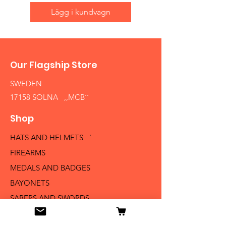
Lägg i kundvagn
Our Flagship Store
SWEDEN
17158 SOLNA ,,MCB´´
Shop
HATS AND HELMETS '
FIREARMS
MEDALS AND BADGES
BAYONETS
SABERS AND SWORDS
UNIFORMS