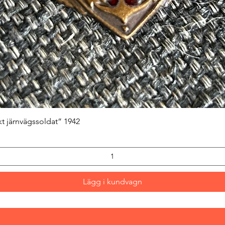
Snabbvisning
kt järnvägssoldat” 1942
Lägg i kundvagn