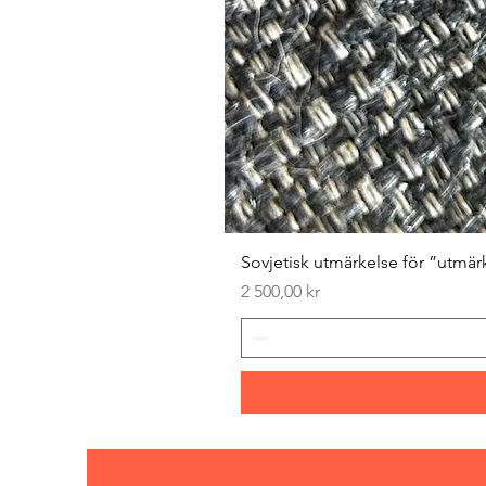
Sovjetisk utmärkelse för ”utmär
Pris
2 500,00 kr