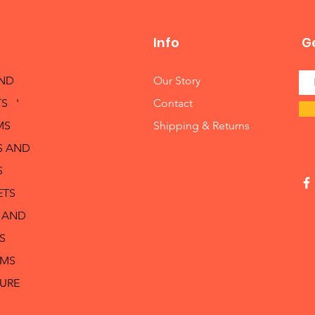
Info
Ge
AND
Our Story
S '
Contact
MS
Shipping & Returns
S AND
S
ETS
 AND
S
RMS
TURE