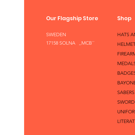
Our Flagship Store
Shop
SWEDEN
HATS 
17158 SOLNA ,,MCB´´
HELMET
FIREAR
MEDAL
BADGE
BAYON
SABERS
SWORD
UNIFO
LITERA