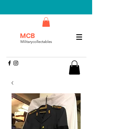
MCB
Militarycollectables