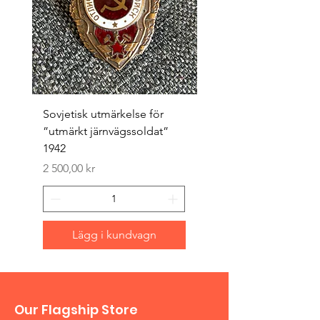
Sovjetisk utmärkelse för
Original 1942/43 ”bäst
”utmärkt järnvägssoldat”
sappör”
1942
Pris
1 500,00 kr
Pris
2 500,00 kr
Lägg i kundvagn
Our Flagship Store