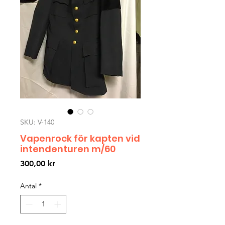
SKU: V-140
Vapenrock för kapten vid
intendenturen m/60
Pris
300,00 kr
Antal
*