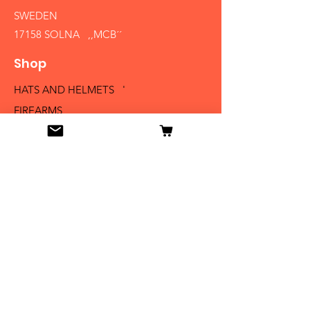
SWEDEN
17158 SOLNA ,,MCB´´
Shop
HATS AND HELMETS '
FIREARMS
MEDALS AND BADGES
BAYONETS
SABERS AND SWORDS
UNIFORMS
LITERATURE
Info