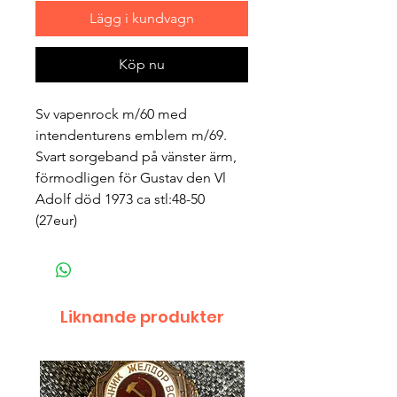
Lägg i kundvagn
Köp nu
Sv vapenrock m/60 med
intendenturens emblem m/69.
Svart sorgeband på vänster ärm,
förmodligen för Gustav den Vl
Adolf död 1973 ca stl:48-50
(27eur)
Liknande produkter