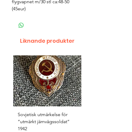
flygvapnet m/30 stl ca:48-50 
(45eur)
Liknande produkter
Sovjetisk utmärkelse för
Original 1942/43 ”bäst
”utmärkt järnvägssoldat”
sappör”
1942
Pris
1 500,00 kr