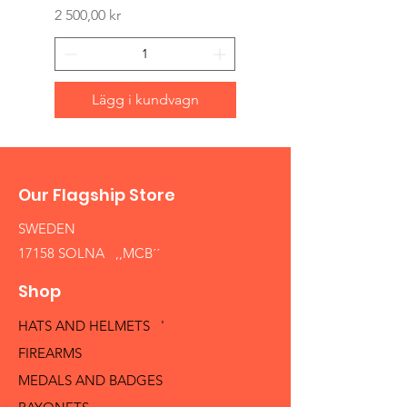
Pris
2 500,00 kr
Lägg i kundvagn
Our Flagship Store
SWEDEN
17158 SOLNA ,,MCB´´
Shop
HATS AND HELMETS '
FIREARMS
MEDALS AND BADGES