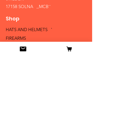
17158 SOLNA ,,MCB´´
Shop
HATS AND HELMETS '
FIREARMS
MEDALS AND BADGES
BAYONETS
SABERS AND SWORDS
UNIFORMS
LITERATURE
Info
Our Story