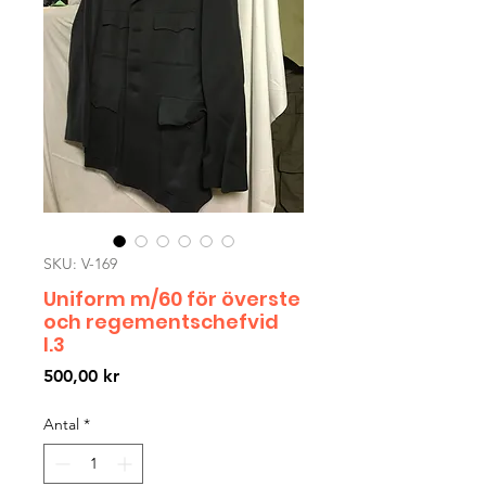
SKU: V-169
Uniform m/60 för överste
och regementschefvid
I.3
Pris
500,00 kr
Antal
*