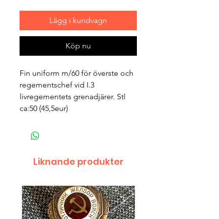
Lägg i kundvagn
Köp nu
Fin uniform m/60 för överste och
regementschef vid I.3
livregementets grenadjärer. Stl
ca:50 (45,5eur)
Liknande produkter