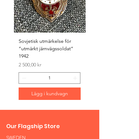
Sovjetisk utmärkelse för
Original 1942/43 ”bäst
”utmärkt järnvägssoldat”
sappör”
1942
Pris
1 500,00 kr
Pris
2 500,00 kr
Lägg i kundvagn
Our Flagship Store
SWEDEN