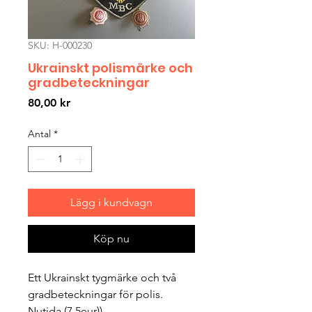
SKU: H-000230
Ukrainskt polismärke och
gradbeteckningar
Pris
80,00 kr
Antal
*
Lägg i kundvagn
Köp nu
Ett Ukrainskt tygmärke och två
gradbeteckningar för polis.
Nutida (7,5eur))