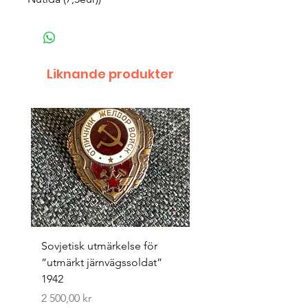
Liknande produkter
Sovjetisk utmärkelse för
Original 1942/43 ”bäst
”utmärkt järnvägssoldat”
sappör”
1942
Pris
1 500,00 kr
Pris
2 500,00 kr