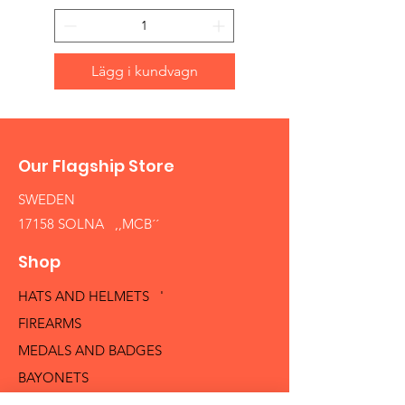
Lägg i kundvagn
Our Flagship Store
SWEDEN
17158 SOLNA ,,MCB´´
Shop
HATS AND HELMETS '
FIREARMS
MEDALS AND BADGES
BAYONETS
SABERS AND SWORDS