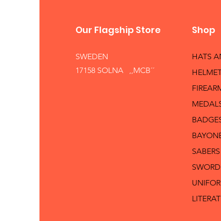
Our Flagship Store
Shop
SWEDEN
HATS 
17158 SOLNA ,,MCB´´
HELMET
FIREAR
MEDAL
BADGE
BAYON
SABERS
SWORD
UNIFO
LITERA