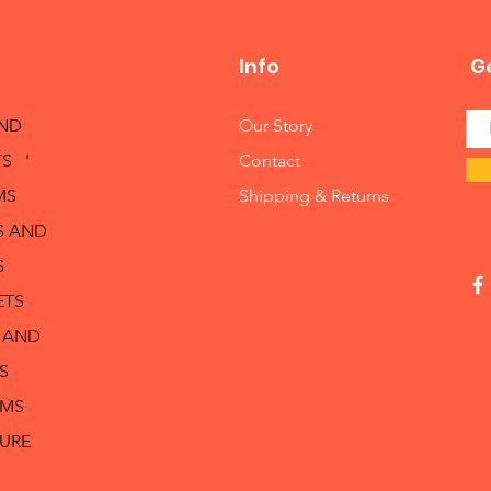
Info
Ge
AND
Our Story
S '
Contact
MS
Shipping & Returns
S AND
S
ETS
 AND
S
RMS
TURE