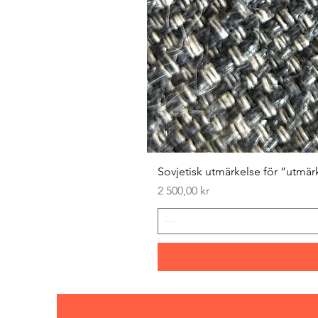
Sovjetisk utmärkelse för ”utmär
Pris
2 500,00 kr