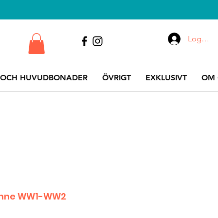
Logga i
 OCH HUVUDBONADER
ÖVRIGT
EXKLUSIVT
OM 
pänne WW1-WW2