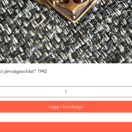
Snabbvisning
kt järnvägssoldat” 1942
Lägg i kundvagn