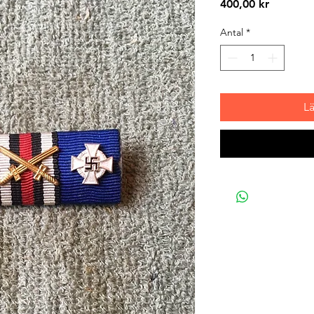
Pris
400,00 kr
Antal
*
L