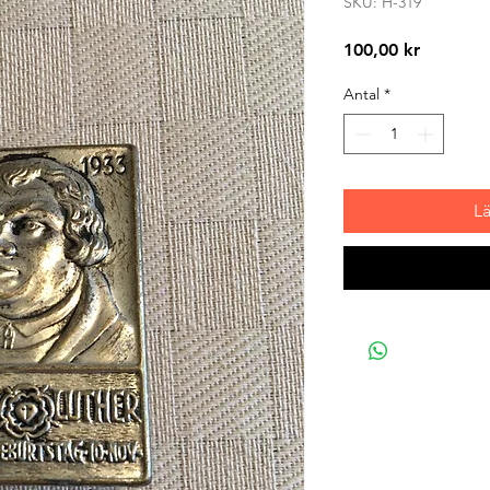
SKU: H-319
Pris
100,00 kr
Antal
*
L