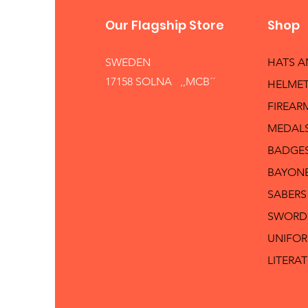
Our Flagship Store
Shop
SWEDEN
HATS 
17158 SOLNA ,,MCB´´
HELMET
FIREAR
MEDAL
BADGE
BAYON
SABERS
SWORD
UNIFO
LITERA