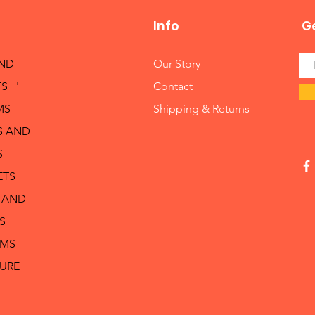
Info
Ge
AND
Our Story
S '
Contact
MS
Shipping & Returns
S AND
S
ETS
 AND
S
RMS
TURE