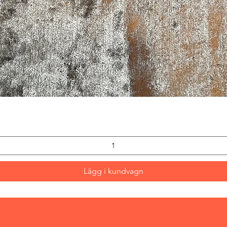
Snabbvisning
Lägg i kundvagn