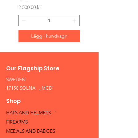
Pris
2 500,00 kr
Lägg i kundvagn
Our Flagship Store
SWEDEN
17158 SOLNA ,,MCB´´
Shop
HATS AND HELMETS '
FIREARMS
MEDALS AND BADGES