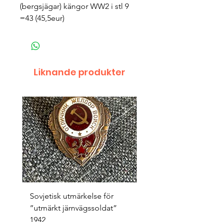
(bergsjägar) kängor WW2 i stl 9
=43 (45,5eur)
Liknande produkter
Sovjetisk utmärkelse för
Original 1942/43 ”bäst
”utmärkt järnvägssoldat”
sappör”
1942
Pris
1 500,00 kr