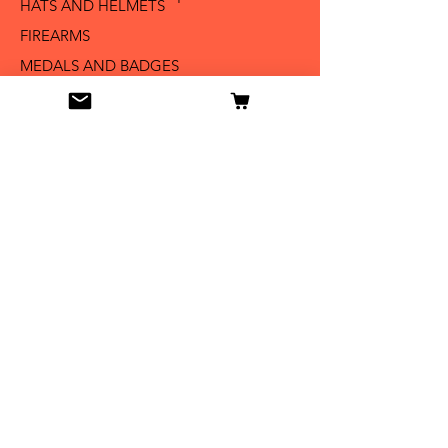
HATS AND HELMETS '
FIREARMS
MEDALS AND BADGES
BAYONETS
SABERS AND SWORDS
UNIFORMS
LITERATURE
Info
Our Story
Contact
Shipping & Returns