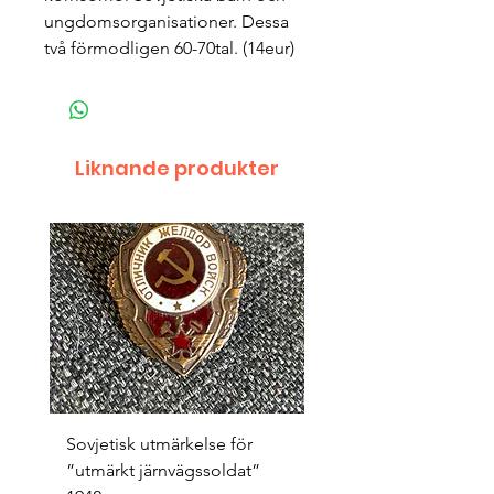
ungdomsorganisationer. Dessa
två förmodligen 60-70tal. (14eur)
Liknande produkter
Sovjetisk utmärkelse för
Original 1942/43 ”bäst
”utmärkt järnvägssoldat”
sappör”