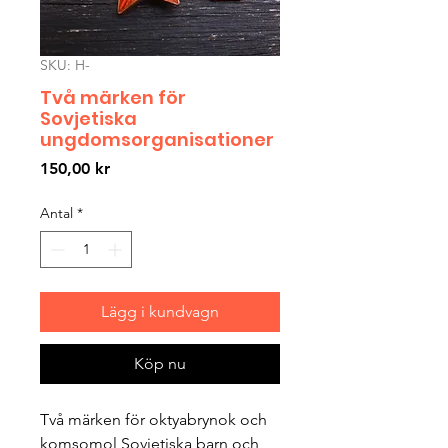
SKU: H-
Två märken för
Sovjetiska
ungdomsorganisationer
Pris
150,00 kr
Antal
*
Lägg i kundvagn
Köp nu
Två märken för oktyabrynok och
komsomol Sovjetiska barn och