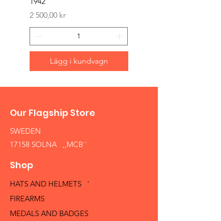
1942
Pris
1 500,00 kr
Pris
2 500,00 kr
Lägg i kundvagn
Our Flagship Store
SWEDEN
17158 SOLNA ,,MCB´´
Shop
HATS AND HELMETS '
FIREARMS
MEDALS AND BADGES