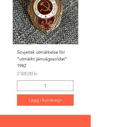
Sovjetisk utmärkelse för
Original 1942/43 ”bäst
”utmärkt järnvägssoldat”
sappör”
1942
Pris
1 500,00 kr
Pris
2 500,00 kr
Lägg i kundvagn