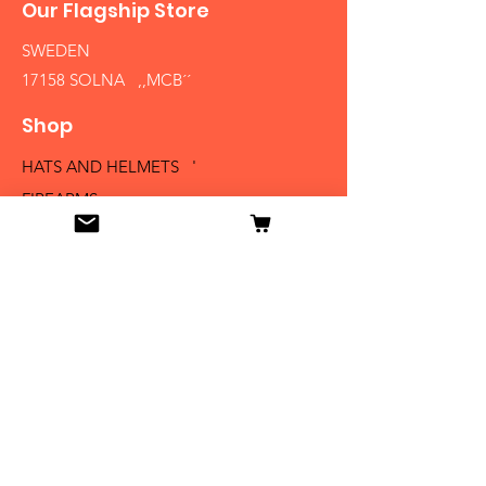
Our Flagship Store
SWEDEN
17158 SOLNA ,,MCB´´
Shop
HATS AND HELMETS '
FIREARMS
MEDALS AND BADGES
BAYONETS
SABERS AND SWORDS
UNIFORMS
LITERATURE
Info