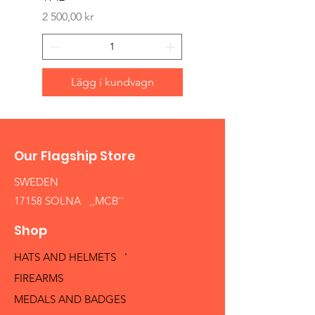
Pris
2 500,00 kr
Lägg i kundvagn
Our Flagship Store
SWEDEN
17158 SOLNA ,,MCB´´
Shop
HATS AND HELMETS '
FIREARMS
MEDALS AND BADGES