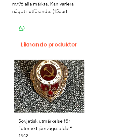
m/96 alla märkta. Kan variera
något i utförande. (15eur)
Liknande produkter
Sovjetisk utmärkelse för
Original 1942/43 ”bäst
”utmärkt järnvägssoldat”
sappör”
1942
Pris
1 500,00 kr