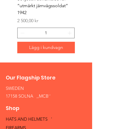
”utmärkt järnvägssoldat”
sappör”
1942
Pris
1 500,00 kr
Pris
2 500,00 kr
Lägg i kundvagn
Our Flagship Store
SWEDEN
17158 SOLNA ,,MCB´´
Shop
HATS AND HELMETS '
FIREARMS