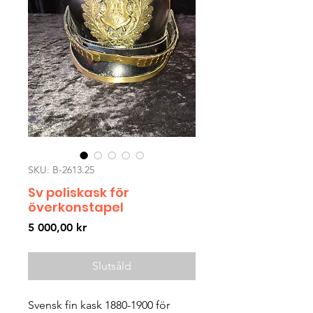
SKU: B-2613.25
Sv poliskask för
överkonstapel
Pris
5 000,00 kr
Slutsåld
Svensk fin kask 1880-1900 för