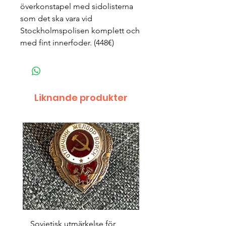
överkonstapel med sidolisterna
som det ska vara vid
Stockholmspolisen komplett och
med fint innerfoder. (448€)
Liknande produkter
Sovjetisk utmärkelse för
Original 1942/43 ”bäst