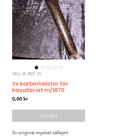
SKU: B-2821.25
Sv karbinhölster för
kavalleriet m/1870
Pris
0,00 kr
Slutsåld
Sv original mycket sällsynt