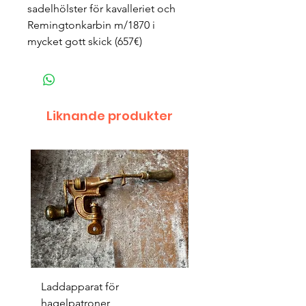
sadelhölster för kavalleriet och
Remingtonkarbin m/1870 i
mycket gott skick (657€)
Liknande produkter
Laddapparat för
Harpun 18-1900tal
hagelpatroner
Pris
400,00 kr