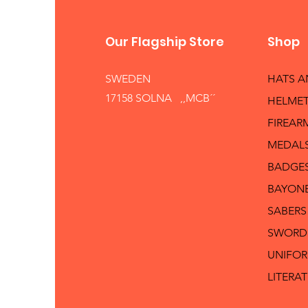
Our Flagship Store
Shop
SWEDEN
HATS 
17158 SOLNA ,,MCB´´
HELMET
FIREAR
MEDAL
BADGE
BAYON
SABERS
SWORD
UNIFO
LITERA