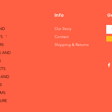
Info
Ge
AND
Our Story
S '
Contact
MS
Shipping & Returns
S AND
S
ETS
 AND
S
RMS
TURE