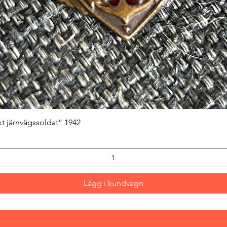
Snabbvisning
kt järnvägssoldat” 1942
Lägg i kundvagn