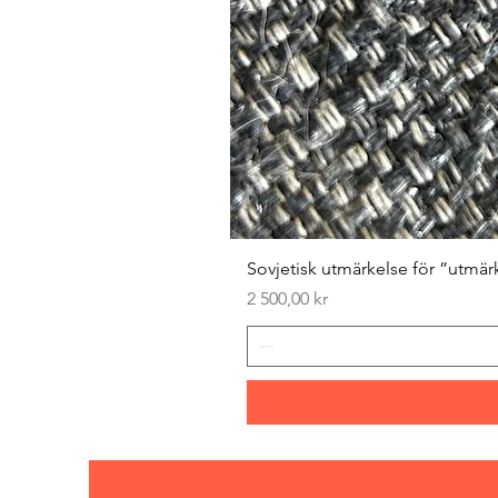
Sovjetisk utmärkelse för ”utmär
Pris
2 500,00 kr