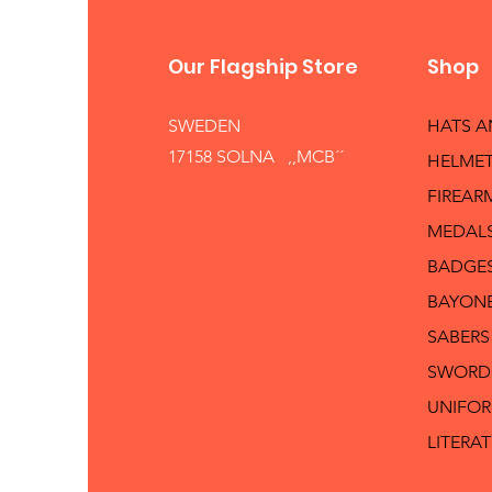
Our Flagship Store
Shop
SWEDEN
HATS 
17158 SOLNA ,,MCB´´
HELMET
FIREAR
MEDAL
BADGE
BAYON
SABERS
SWORD
UNIFO
LITERA