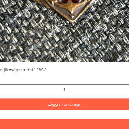
Snabbvisning
kt järnvägssoldat” 1942
Lägg i kundvagn