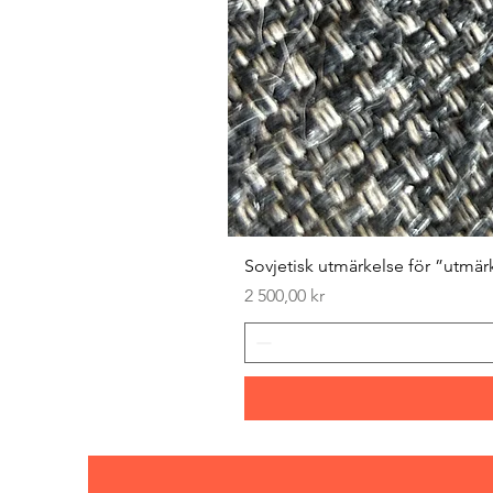
Sovjetisk utmärkelse för ”utmär
Pris
2 500,00 kr