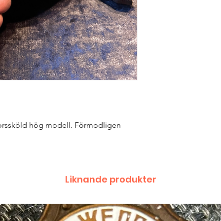
norssköld hög modell. Förmodligen
Liknande produkter