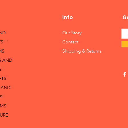
Info
Ge
AND
Our Story
S '
Contact
MS
Shipping & Returns
S AND
S
ETS
 AND
S
RMS
TURE