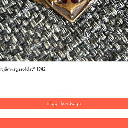
Snabbvisning
kt järnvägssoldat” 1942
Lägg i kundvagn