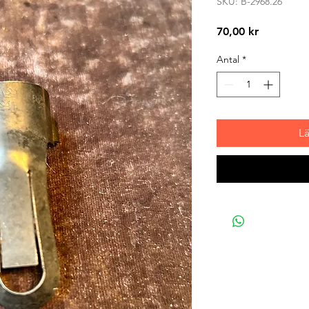
SKU: B-2968.26
Pris
70,00 kr
Antal
*
L