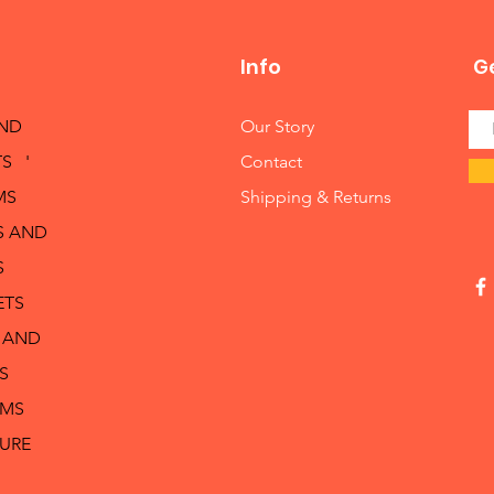
Info
Ge
AND
Our Story
S '
Contact
MS
Shipping & Returns
S AND
S
ETS
 AND
S
RMS
TURE