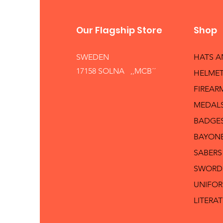
Our Flagship Store
Shop
SWEDEN
HATS 
17158 SOLNA ,,MCB´´
HELMET
FIREAR
MEDAL
BADGE
BAYON
SABERS
SWORD
UNIFO
LITERA