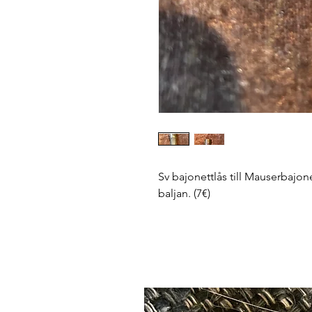
Sv bajonettlås till Mauserbajone
baljan. (7€)