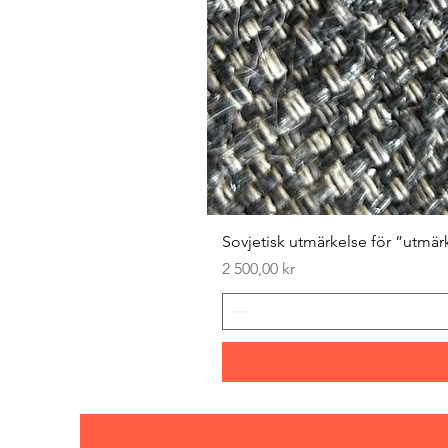
Sovjetisk utmärkelse för ”utmär
Pris
2 500,00 kr