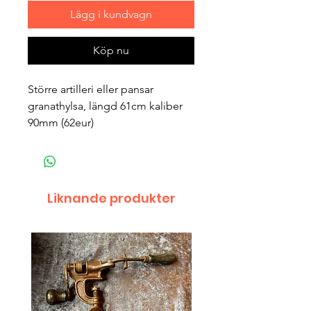
Lägg i kundvagn
Köp nu
Större artilleri eller pansar
granathylsa, längd 61cm kaliber
90mm (62eur)
Liknande produkter