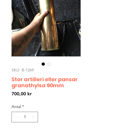
SKU: B-1269
Stor artilleri eller pansar
granathylsa 90mm
Pris
700,00 kr
Antal
*