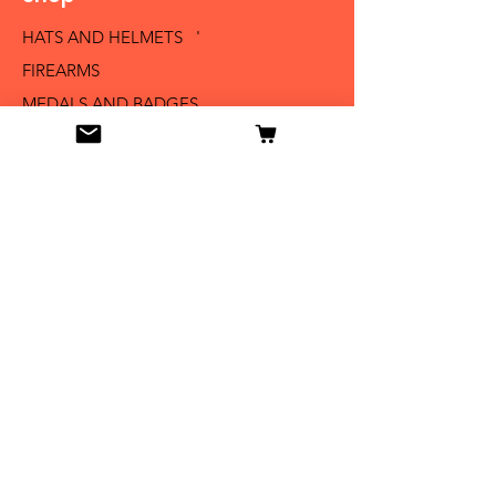
HATS AND HELMETS '
FIREARMS
MEDALS AND BADGES
BAYONETS
SABERS AND SWORDS
UNIFORMS
LITERATURE
Info
Our Story
Contact
Shipping & Returns