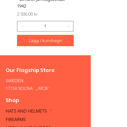
1942
Pris
1 500,00 kr
Pris
2 500,00 kr
Lägg i kundvagn
Our Flagship Store
SWEDEN
17158 SOLNA ,,MCB´´
Shop
HATS AND HELMETS '
FIREARMS