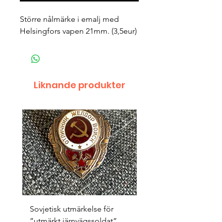
Större nålmärke i emalj med
Helsingfors vapen 21mm. (3,5eur)
Liknande produkter
Sovjetisk utmärkelse för
Original 1942/43 ”bäst
”utmärkt järnvägssoldat”
sappör”