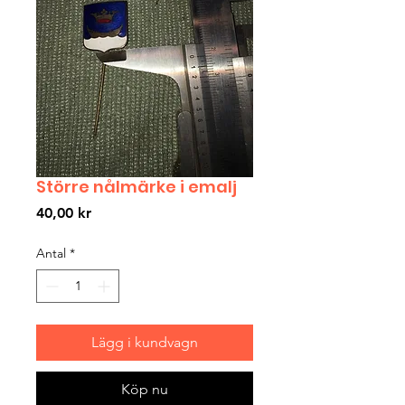
Större nålmärke i emalj
Pris
40,00 kr
Antal
*
Lägg i kundvagn
Köp nu