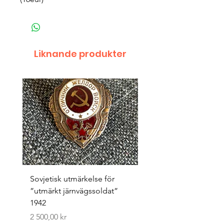
Liknande produkter
Sovjetisk utmärkelse för
Original 1942/43 ”bäst
”utmärkt järnvägssoldat”
sappör”
1942
Pris
1 500,00 kr
Pris
2 500,00 kr