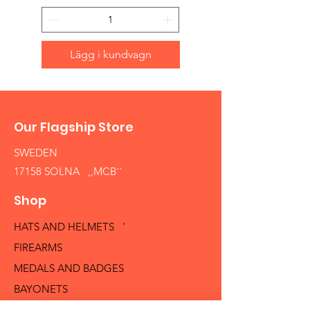
Lägg i kundvagn
Our Flagship Store
SWEDEN
17158 SOLNA ,,MCB´´
Shop
HATS AND HELMETS '
FIREARMS
MEDALS AND BADGES
BAYONETS
SABERS AND SWORDS