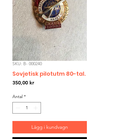
SKU: B- 000240
Sovjetisk pilotutm 80-tal.
Pris
350,00 kr
Antal
*
Lägg i kundvagn