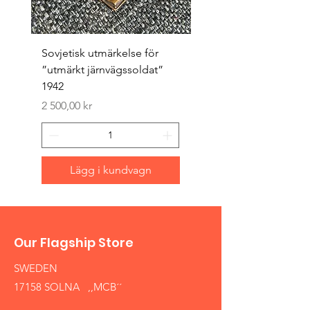
Sovjetisk utmärkelse för
Original 1942/43 ”bäst
”utmärkt järnvägssoldat”
sappör”
1942
Pris
1 500,00 kr
Pris
2 500,00 kr
Lägg i kundvagn
Our Flagship Store
SWEDEN
17158 SOLNA ,,MCB´´