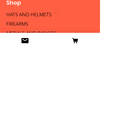
Shop
HATS AND HELMETS '
FIREARMS
MEDALS AND BADGES
BAYONETS
SABERS AND SWORDS
UNIFORMS
LITERATURE
Info
Our Story
Contact
Shipping & Returns