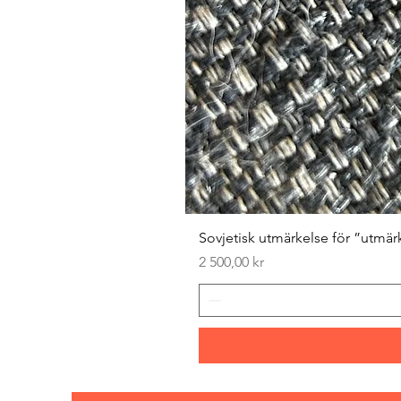
Sovjetisk utmärkelse för ”utmär
Pris
2 500,00 kr