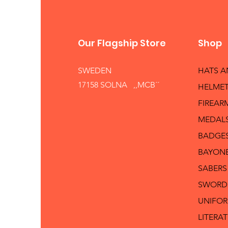
Our Flagship Store
Shop
SWEDEN
HATS 
17158 SOLNA ,,MCB´´
HELMET
FIREAR
MEDAL
BADGE
BAYON
SABERS
SWORD
UNIFO
LITERA