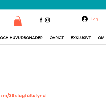
Logga i
 OCH HUVUDBONADER
ÖVRIGT
EXKLUSIVT
OM 
lm m/36 slagfältsfynd