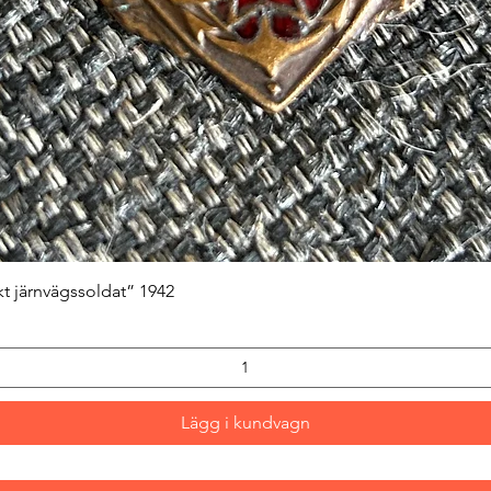
Snabbvisning
kt järnvägssoldat” 1942
Lägg i kundvagn