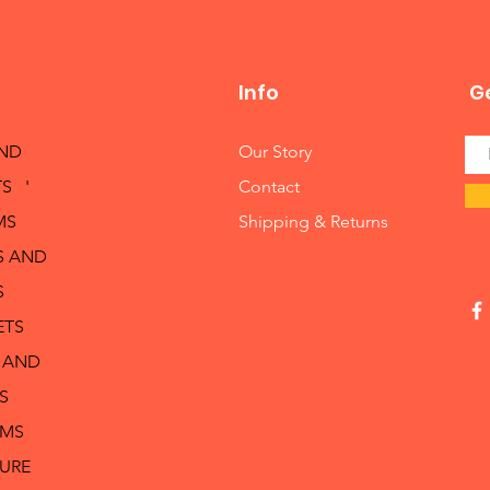
Info
Ge
AND
Our Story
S '
Contact
MS
Shipping & Returns
S AND
S
ETS
 AND
S
RMS
TURE