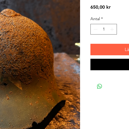
Pris
650,00 kr
Antal
*
L