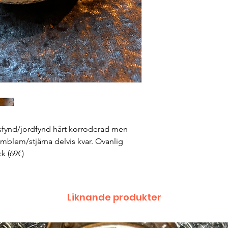
tsfynd/jordfynd hårt korroderad men
emblem/stjärna delvis kvar. Ovanlig
k (69€)
Liknande produkter