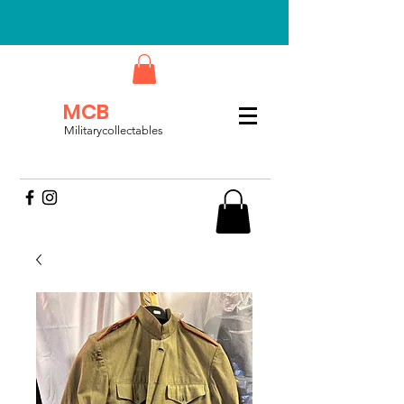
MCB
Militarycollectables