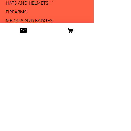
HATS AND HELMETS '
FIREARMS
MEDALS AND BADGES
BAYONETS
SABERS AND SWORDS
UNIFORMS
LITERATURE
Info
Our Story
Contact
Shipping & Returns