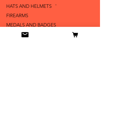
HATS AND HELMETS '
FIREARMS
MEDALS AND BADGES
BAYONETS
SABERS AND SWORDS
UNIFORMS
LITERATURE
Info
Our Story
Contact
Shipping & Returns