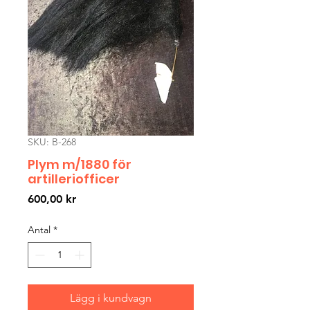
SKU: B-268
Plym m/1880 för
artilleriofficer
Pris
600,00 kr
Antal
*
Lägg i kundvagn