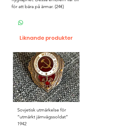
för att bära på ärmar. (24€)
Liknande produkter
Sovjetisk utmärkelse för
Original 1942/43 ”bäst
”utmärkt järnvägssoldat”
sappör”
1942
Pris
1 500,00 kr