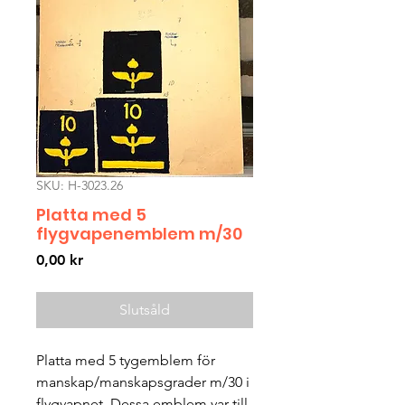
SKU: H-3023.26
Platta med 5
flygvapenemblem m/30
Pris
0,00 kr
Slutsåld
Platta med 5 tygemblem för
manskap/manskapsgrader m/30 i
flygvapnet. Dessa emblem var till