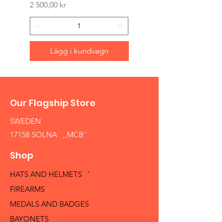
Pris
2 500,00 kr
Lägg i kundvagn
Our Flagship Store
SWEDEN
17158 SOLNA ,,MCB´´
Shop
HATS AND HELMETS '
FIREARMS
MEDALS AND BADGES
BAYONETS