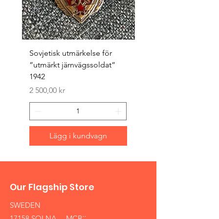
Sovjetisk utmärkelse för
Original 1942/43 ”bäst
”utmärkt järnvägssoldat”
sappör”
1942
Pris
1 500,00 kr
Pris
2 500,00 kr
Lägg i kundvagn
Our Flagship Store
SWEDEN
17158 SOLNA ,,MCB´´