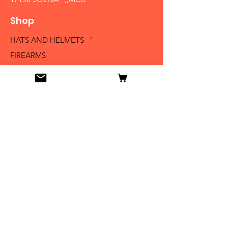
Shop
HATS AND HELMETS '
FIREARMS
MEDALS AND BADGES
BAYONETS
SABERS AND SWORDS
UNIFORMS
LITERATURE
Info
Our Story
Contact