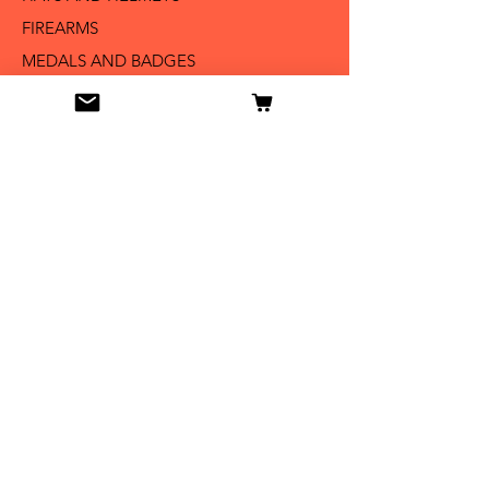
FIREARMS
MEDALS AND BADGES
BAYONETS
SABERS AND SWORDS
UNIFORMS
LITERATURE
Info
Our Story
Contact
Shipping & Returns