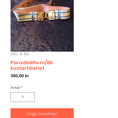
SKU: B-305
Paradbälte m/60
kustartilleriet
Pris
350,00 kr
Antal
*
Lägg i kundvagn