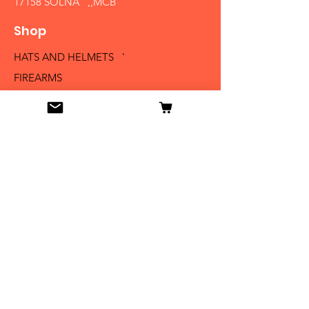
17158 SOLNA ,,MCB´´
Shop
HATS AND HELMETS '
FIREARMS
MEDALS AND BADGES
BAYONETS
SABERS AND SWORDS
UNIFORMS
LITERATURE
Info
Our Story
Contact