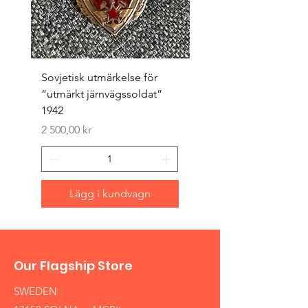
Sovjetisk utmärkelse för
Original 1942/43 ”bäst
”utmärkt järnvägssoldat”
sappör”
1942
Pris
1 500,00 kr
Pris
2 500,00 kr
Lägg i kundvagn
Our Flagship Store
SWEDEN