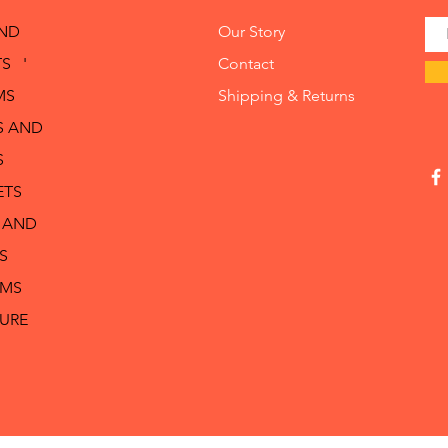
AND
Our Story
S '
Contact
MS
Shipping & Returns
S AND
S
ETS
 AND
S
RMS
TURE