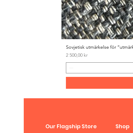
Sovjetisk utmärkelse för ”utmär
Pris
2 500,00 kr
Our Flagship Store
Shop