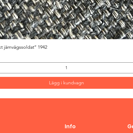
Snabbvisning
kt järnvägssoldat” 1942
Lägg i kundvagn
Info
Ge