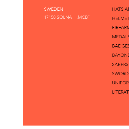
SWEDEN
HATS 
17158 SOLNA ,,MCB´´
HELMET
FIREAR
MEDAL
BADGE
BAYON
SABERS
SWORD
UNIFO
LITERA