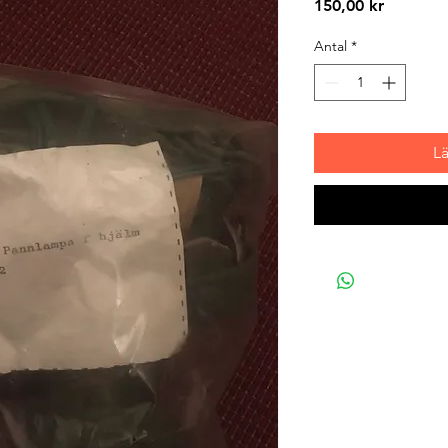
Pris
150,00 kr
Antal
*
L