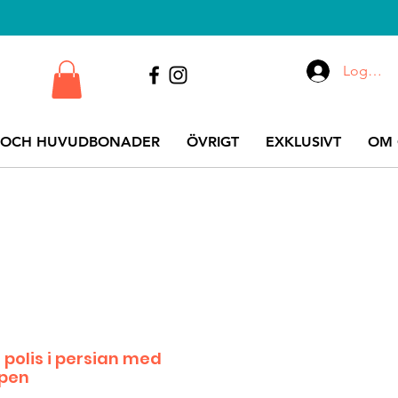
Logga i
 OCH HUVUDBONADER
ÖVRIGT
EXKLUSIVT
OM 
 polis i persian med
pen