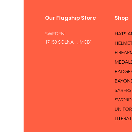
Our Flagship Store
Shop
SWEDEN
HATS 
17158 SOLNA ,,MCB´´
HELMET
FIREAR
MEDAL
BADGE
BAYON
SABERS
SWORD
UNIFO
LITERA