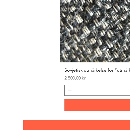
Sovjetisk utmärkelse för ”utmär
Pris
2 500,00 kr