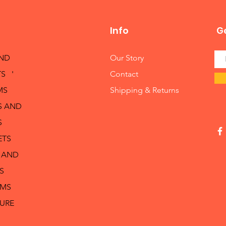
Info
Ge
AND
Our Story
S '
Contact
MS
Shipping & Returns
S AND
S
ETS
 AND
S
RMS
TURE