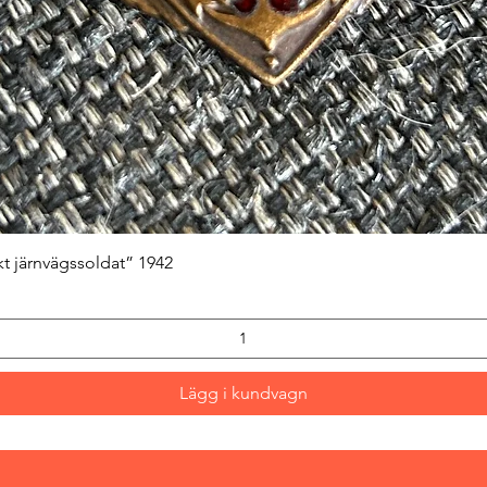
Snabbvisning
kt järnvägssoldat” 1942
Lägg i kundvagn