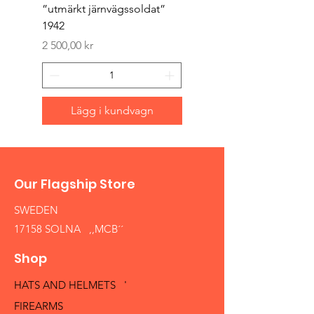
”utmärkt järnvägssoldat”
sappör”
1942
Pris
1 500,00 kr
Pris
2 500,00 kr
Lägg i kundvagn
Our Flagship Store
SWEDEN
17158 SOLNA ,,MCB´´
Shop
HATS AND HELMETS '
FIREARMS