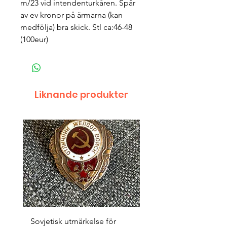
m/23 vid intendenturkåren. Spår 
av ev kronor på ärmarna (kan 
medfölja) bra skick. Stl ca:46-48 
(100eur) 
Liknande produkter
Sovjetisk utmärkelse för
Original 1942/43 ”bäst