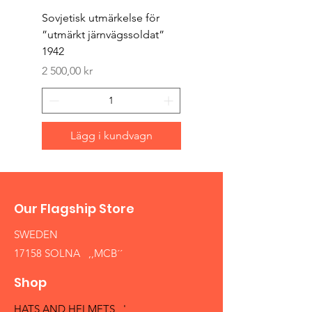
Sovjetisk utmärkelse för
Original 1942/43 ”bäst
”utmärkt järnvägssoldat”
sappör”
1942
Pris
1 500,00 kr
Pris
2 500,00 kr
Lägg i kundvagn
Our Flagship Store
SWEDEN
17158 SOLNA ,,MCB´´
Shop
HATS AND HELMETS '