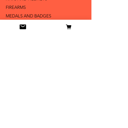
FIREARMS
MEDALS AND BADGES
BAYONETS
SABERS AND SWORDS
UNIFORMS
LITERATURE
Info
Our Story
Contact
Shipping & Returns