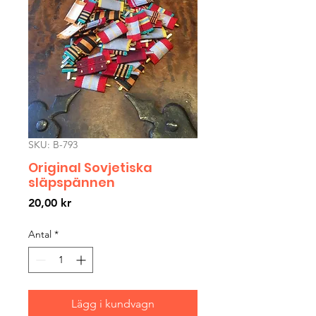
SKU: B-793
Original Sovjetiska
släpspännen
Pris
20,00 kr
Antal
*
Lägg i kundvagn