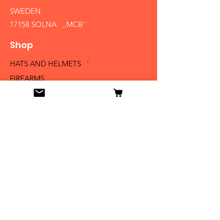
SWEDEN
17158 SOLNA ,,MCB´´
Shop
HATS AND HELMETS '
FIREARMS
MEDALS AND BADGES
BAYONETS
SABERS AND SWORDS
UNIFORMS
LITERATURE
Info