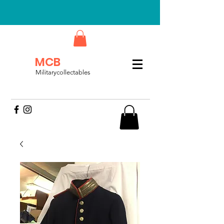
MCB
Militarycollectables