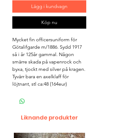
Lägg i kundvagn
Köp nu
Mycket fin officersuniform för
Götalifgarde m/1886. Sydd 1917
så i år 125år gammal. Någon
smärre skada på vapenrock och
byxa, tjockt med silver på kragen.
Tyvärr bara en axelklaff för
löjtnant, stl ca:48 (164eur)
Liknande produkter