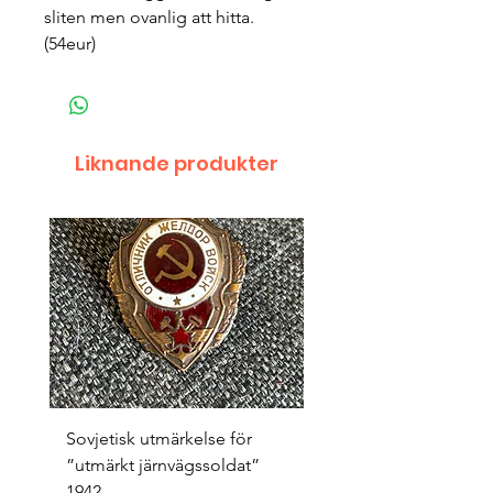
sliten men ovanlig att hitta.
(54eur)
Liknande produkter
Sovjetisk utmärkelse för
Original 1942/43 ”bäst
”utmärkt järnvägssoldat”
sappör”
1942