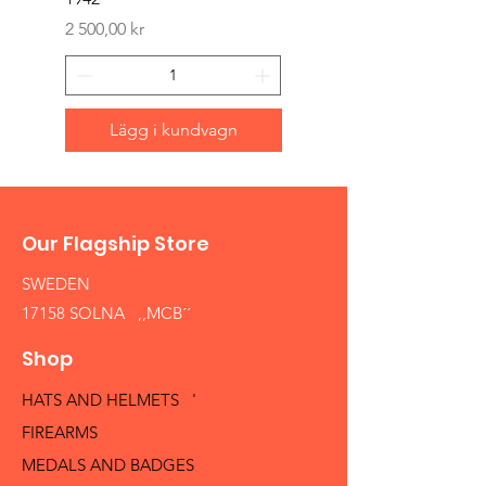
Pris
1 500,00 kr
Pris
2 500,00 kr
Lägg i kundvagn
Our Flagship Store
SWEDEN
17158 SOLNA ,,MCB´´
Shop
HATS AND HELMETS '
FIREARMS
MEDALS AND BADGES