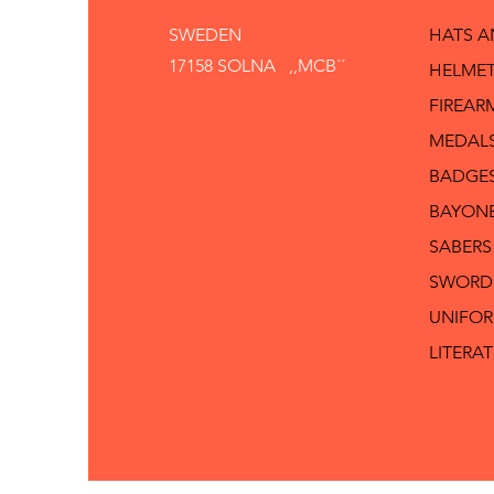
SWEDEN
HATS 
17158 SOLNA ,,MCB´´
HELMET
FIREAR
MEDAL
BADGE
BAYON
SABERS
SWORD
UNIFO
LITERA