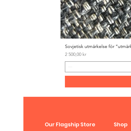
Sovjetisk utmärkelse för ”utmär
Pris
2 500,00 kr
Our Flagship Store
Shop