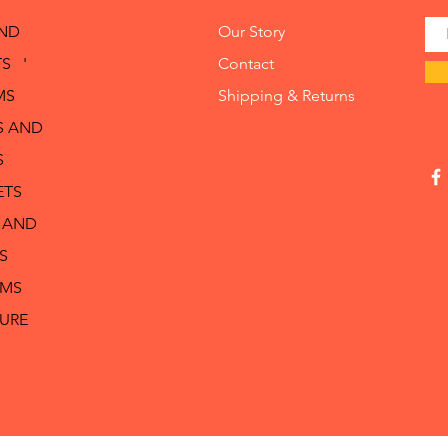
AND
Our Story
S '
Contact
MS
Shipping & Returns
S AND
S
ETS
 AND
S
RMS
TURE