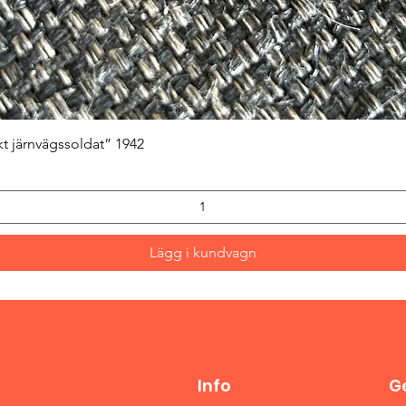
Snabbvisning
kt järnvägssoldat” 1942
Lägg i kundvagn
Info
Ge